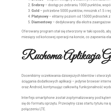
Srebrny
– dostęp po zebraniu 1000 punktów, wspó
Gold
– potrzebne 5000 punktów, mnożnik x1.5 i re
Platynowy
– elitarny poziom od 15000 jednostek z
Diamentowy
– dedykowany dla ekstra zaangażowan
Oferowany program stał się stworzony w taki sposób, aby
miesięcy od końcowej operacji na koncie, co zapewnia el
Ruchoma Aplikacja Gi
Doceniliśmy oczekiwania dzisiejszych klientów i stwor
ściągania dodatkowych aplikacji – jedynie browser intern
oraz Android, kontynuując całkowitą funkcjonalność wyd
Interfejs smartphone został zoptymalizowany pod kątem
się do formatu sprzętu. Przeciętny czas startu tytułu n
połączeniu LTE.