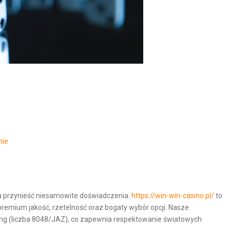
mie
a przynieść niesamowite doświadczenia.
https://win-win-casino.pl/
to
e premium jakość, rzetelność oraz bogaty wybór opcji. Nasze
g (liczba 8048/JAZ), co zapewnia respektowanie światowych