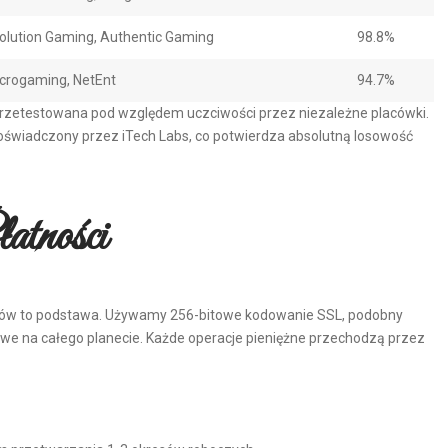
olution Gaming, Authentic Gaming
98.8%
crogaming, NetEnt
94.7%
e przetestowana pod względem uczciwości przez niezależne placówki.
wiadczony przez iTech Labs, co potwierdza absolutną losowość
atności
ków to podstawa. Używamy 256-bitowe kodowanie SSL, podobny
owe na całego planecie. Każde operacje pieniężne przechodzą przez