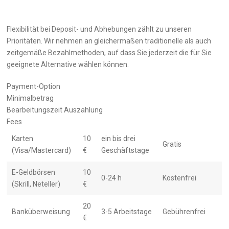
Flexibilität bei Deposit- und Abhebungen zählt zu unseren
Prioritäten. Wir nehmen an gleichermaßen traditionelle als auch
zeitgemäße Bezahlmethoden, auf dass Sie jederzeit die für Sie
geeignete Alternative wählen können.
Payment-Option
Minimalbetrag
Bearbeitungszeit Auszahlung
Fees
Karten
10
ein bis drei
Gratis
(Visa/Mastercard)
€
Geschäftstage
E-Geldbörsen
10
0-24 h
Kostenfrei
(Skrill, Neteller)
€
20
Banküberweisung
3-5 Arbeitstage
Gebührenfrei
€