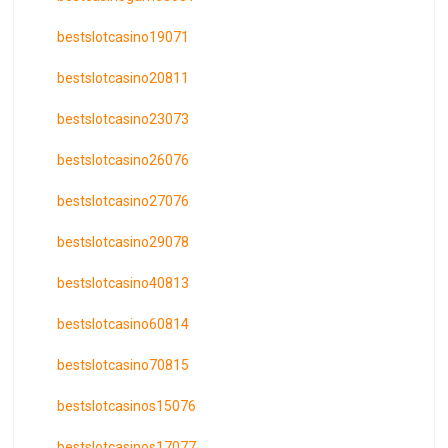
bestslotcasino19071
bestslotcasino20811
bestslotcasino23073
bestslotcasino26076
bestslotcasino27076
bestslotcasino29078
bestslotcasino40813
bestslotcasino60814
bestslotcasino70815
bestslotcasinos15076
bestslotcasinos17077