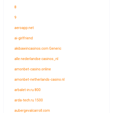
8
9
aeroapp.net
ai-girlfriend
akibawincasinos.com Generic
alle nederlandse casinos_nl
amonbet-casino.online
amonbet-netherlands-casino.nl
arbalet-in.ru 800
arda-tech.ru 1500
aubergevalcarroll.com