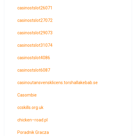
casinostslot26071
casinostslot27072
casinostslot29073
casinostslot31074
casinostslot4086
casinostslot6087
casinoutansvensklicens.torshallakebab.se
Casombie
ccskills.org.uk
chicken–road.pl
Poradnik Gracza