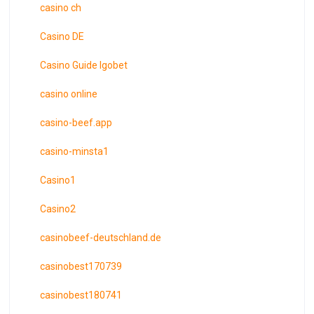
casino ch
Casino DE
Casino Guide Igobet
casino online
casino-beef.app
casino-minsta1
Casino1
Casino2
casinobeef-deutschland.de
casinobest170739
casinobest180741