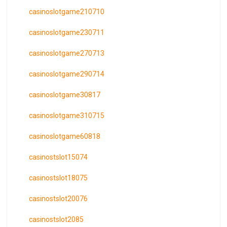
casinoslotgame210710
casinoslotgame230711
casinoslotgame270713
casinoslotgame290714
casinoslotgame30817
casinoslotgame310715
casinoslotgame60818
casinostslot15074
casinostslot18075
casinostslot20076
casinostslot2085