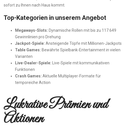
sofort zu Ihnen nach Haus kommt.
Top-Kategorien in unserem Angebot
Megaways-Slots:
Dynamische Rollen mit bis zu 117.649
Gewinnlinien pro Drehung
Jackpot-Spiele:
Ansteigende Töpfe mit Millionen-Jackpots
Table Games:
Bewährte Spielbank-Entertainment in vielen
Varianten
Live-Dealer-Spiele:
Live-Spiele mit kommunikativen
Funktionen
Crash Games:
Aktuelle Multiplayer-Formate für
temporeiche Action
Lukrative Prämien und
Aktionen