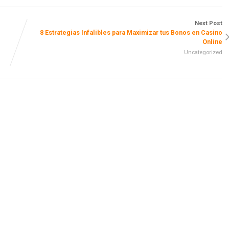
Next Post
8 Estrategias Infalibles para Maximizar tus Bonos en Casino
Online
Uncategorized