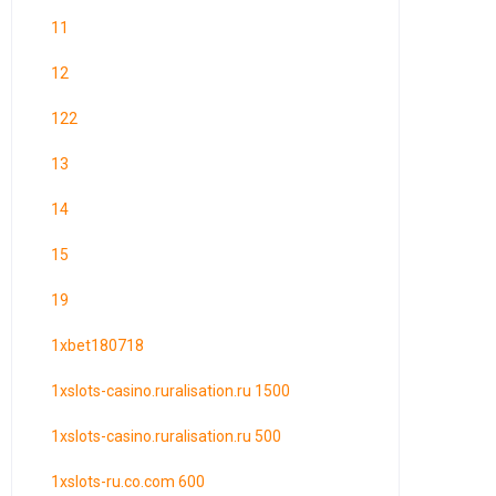
11
12
122
13
14
15
19
1xbet180718
1xslots-casino.ruralisation.ru 1500
1xslots-casino.ruralisation.ru 500
1xslots-ru.co.com 600