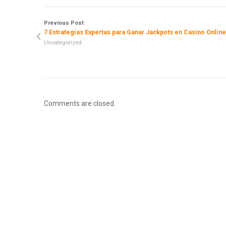
Previous Post
7 Estrategias Expertas para Ganar Jackpots en Casino Online
Uncategorized
Comments are closed.