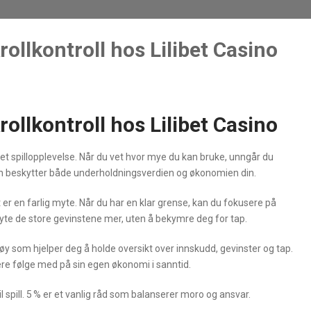
ollkontroll hos Lilibet Casino
ollkontroll hos Lilibet Casino
ket spillopplevelse. Når du vet hvor mye du kan bruke, unngår du
an beskytter både underholdningsverdien og økonomien din.
et er en farlig myte. Når du har en klar grense, kan du fokusere på
n nyte de store gevinstene mer, uten å bekymre deg for tap.
tøy som hjelper deg å holde oversikt over innskudd, gevinster og tap.
ere følge med på sin egen økonomi i sanntid.
spill. 5 % er et vanlig råd som balanserer moro og ansvar.