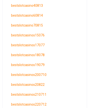
bestslotcasino40813
bestslotcasino60814
bestslotcasino70815
bestslotcasinos15076
bestslotcasinos17077
bestslotcasinos18078
bestslotcasinos19079
bestslotcasinos200710
bestslotcasinos20822
bestslotcasinos210711
bestslotcasinos220712