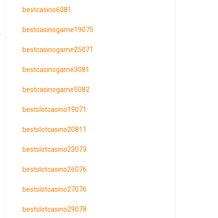
bestcasino6081
bestcasinogame19075
bestcasinogame25071
bestcasinogame3081
bestcasinogame5082
bestslotcasino19071
bestslotcasino20811
bestslotcasino23073
bestslotcasino26076
bestslotcasino27076
bestslotcasino29078