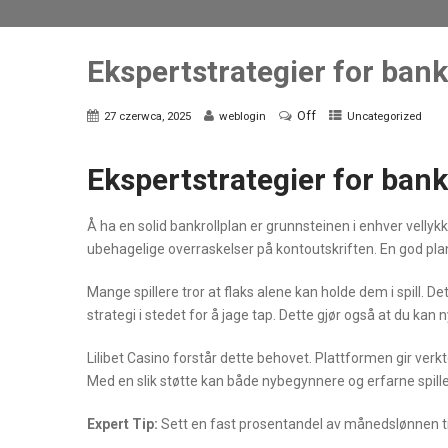
Ekspertstrategier for bankr
Off
27 czerwca, 2025
weblogin
Uncategorized
Ekspertstrategier for bankr
Å ha en solid bankrollplan er grunnsteinen i enhver vellyk
ubehagelige overraskelser på kontoutskriften. En god pl
Mange spillere tror at flaks alene kan holde dem i spill. D
strategi i stedet for å jage tap. Dette gjør også at du ka
Lilibet Casino forstår dette behovet. Plattformen gir verk
Med en slik støtte kan både nybegynnere og erfarne spill
Expert Tip:
Sett en fast prosentandel av månedslønnen til 