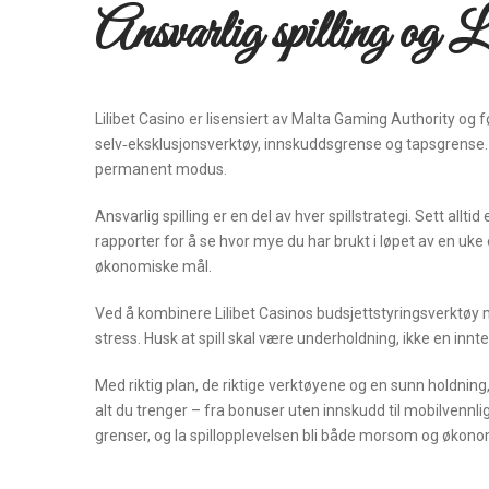
Ansvarlig spilling og Li
Lilibet Casino er lisensiert av Malta Gaming Authority og f
selv‑eksklusjonsverktøy, innskuddsgrense og tapsgrense. D
permanent modus.
Ansvarlig spilling er en del av hver spillstrategi. Sett allti
rapporter for å se hvor mye du har brukt i løpet av en uke
økonomiske mål.
Ved å kombinere Lilibet Casinos budsjettstyringsverktøy m
stress. Husk at spill skal være underholdning, ikke en innte
Med riktig plan, de riktige verktøyene og en sunn holdning
alt du trenger – fra bonuser uten innskudd til mobilvennlige 
grenser, og la spillopplevelsen bli både morsom og økono