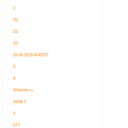
2
20
22
25
25.06.2026 RU0297
3
4
4friends.ru
500A Z
5
517