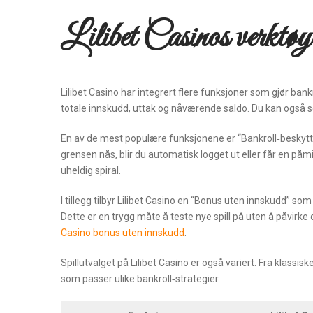
Lilibet Casinos verktøy 
Lilibet Casino har integrert flere funksjoner som gjør bank
totale innskudd, uttak og nåværende saldo. Du kan også set
En av de mest populære funksjonene er “Bankroll‑beskytte
grensen nås, blir du automatisk logget ut eller får en påmi
uheldig spiral.
I tillegg tilbyr Lilibet Casino en “Bonus uten innskudd” so
Dette er en trygg måte å teste nye spill på uten å påvirke
Casino bonus uten innskudd
.
Spillutvalget på Lilibet Casino er også variert. Fra klassi
som passer ulike bankroll‑strategier.