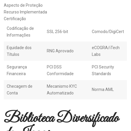
Aspecto de Proteção
Recurso Implementada
Certificação
Codificação de
SSL 256-bit
Comodo/DigiCert
Informações
Equidade dos
eCOGRA/iTech
RNG Aprovado
Títulos
Labs
Segurança
PCI DSS
PCI Security
Financeira
Conformidade
Standards
Checagem de
Mecanismo KYC
Norma AML
Conta
Automatizado
Biblioteca Diversificado