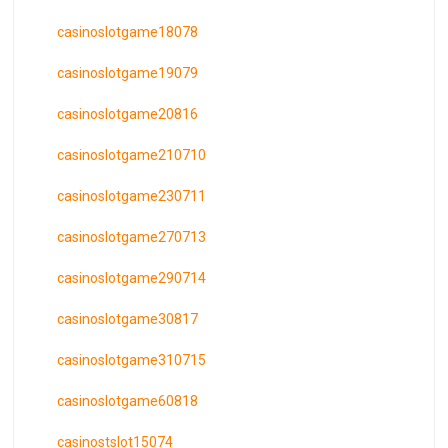
casinoslotgame18078
casinoslotgame19079
casinoslotgame20816
casinoslotgame210710
casinoslotgame230711
casinoslotgame270713
casinoslotgame290714
casinoslotgame30817
casinoslotgame310715
casinoslotgame60818
casinostslot15074