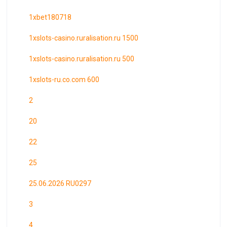
1xbet180718
1xslots-casino.ruralisation.ru 1500
1xslots-casino.ruralisation.ru 500
1xslots-ru.co.com 600
2
20
22
25
25.06.2026 RU0297
3
4