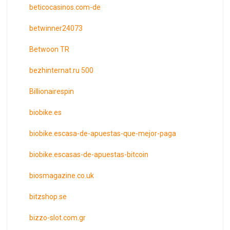
beticocasinos.com-de
betwinner24073
Betwoon TR
bezhinternat.ru 500
Billionairespin
biobike.es
biobike.escasa-de-apuestas-que-mejor-paga
biobike.escasas-de-apuestas-bitcoin
biosmagazine.co.uk
bitzshop.se
bizzo-slot.com.gr