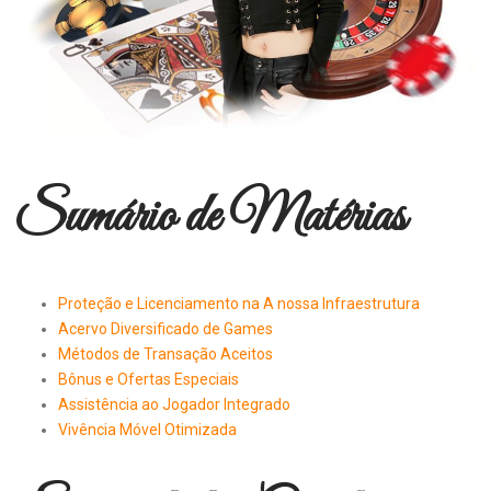
Sumário de Matérias
Proteção e Licenciamento na A nossa Infraestrutura
Acervo Diversificado de Games
Métodos de Transação Aceitos
Bônus e Ofertas Especiais
Assistência ao Jogador Integrado
Vivência Móvel Otimizada