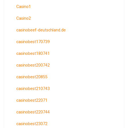
Casino1
Casino2
casinobeef-deutschland.de
casinobest170739
casinobest180741
casinobest200742
casinobest20855
casinobest210743
casinobest22071
casinobest220744
casinobest23072