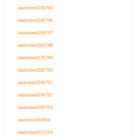
casinobest230745
casinobest240746
casinobest250747
casinobest260748
casinobest270749
casinobest280750
casinobest290751
casinobest290752
casinobest300753
casinobest30856
casinobest310754