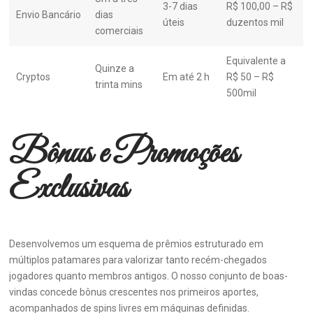
3-7 dias
R$ 100,00 – R$
Envio Bancário
dias
úteis
duzentos mil
comerciais
Equivalente a
Quinze a
Cryptos
Em até 2 h
R$ 50 – R$
trinta mins
500mil
Bônus e Promoções
Exclusivas
Desenvolvemos um esquema de prêmios estruturado em
múltiplos patamares para valorizar tanto recém-chegados
jogadores quanto membros antigos. O nosso conjunto de boas-
vindas concede bônus crescentes nos primeiros aportes,
acompanhados de spins livres em máquinas definidas.