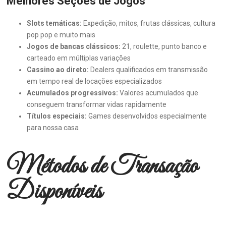
Melhores Seções de Jogos
Slots temáticas:
Expedição, mitos, frutas clássicas, cultura
pop pop e muito mais
Jogos de bancas clássicos:
21, roulette, punto banco e
carteado em múltiplas variações
Cassino ao direto:
Dealers qualificados em transmissão
em tempo real de locações especializados
Acumulados progressivos:
Valores acumulados que
conseguem transformar vidas rapidamente
Títulos especiais:
Games desenvolvidos especialmente
para nossa casa
Métodos de Transação
Disponíveis