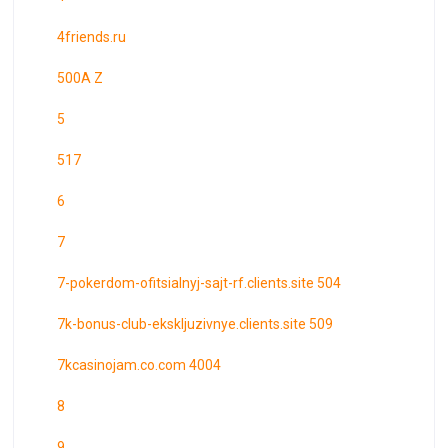
4friends.ru
500A Z
5
517
6
7
7-pokerdom-ofitsialnyj-sajt-rf.clients.site 504
7k-bonus-club-ekskljuzivnye.clients.site 509
7kcasinojam.co.com 4004
8
9