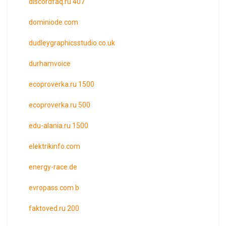
discordfaq.ru 407
dominiode.com
dudleygraphicsstudio.co.uk
durhamvoice
ecoproverka.ru 1500
ecoproverka.ru 500
edu-alania.ru 1500
elektrikinfo.com
energy-race.de
evropass.com b
faktoved.ru 200