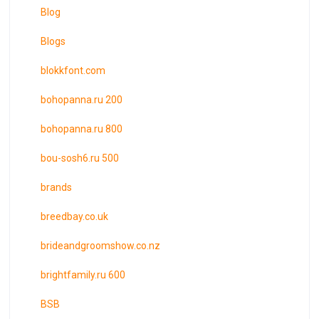
Blog
Blogs
blokkfont.com
bohopanna.ru 200
bohopanna.ru 800
bou-sosh6.ru 500
brands
breedbay.co.uk
brideandgroomshow.co.nz
brightfamily.ru 600
BSB