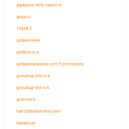
gigaspinz-slots-casino.nl
gispp.ru
1450A Z
goldenmister
goldloot.ru a
goldspiniacasinos.com fr promotions
gosuslugi-site.ru a
gosuslugi-site.ru b
grizh.net b
hairclubbarbershop.com
hanami.se