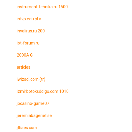
instrument-tehnika.ru 1500
intvp.edu.pl a
invalirus.ru 200
iot-forum.ru
2000A G
articles
iwizsol.com (tr)
izmirbotoksdolgu.com 1010
jbcasino-game07
jeremiabageriet.se
jffiaes.com