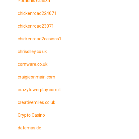
Poradnik Gracza
chickenroad224071
chickenroad23071
chickenroad2casinos1
chrisolley.co.uk
cornware.co.uk
craigieonmain.com
crazytowerplay.com it
creativemiles.co.uk
Crypto Casino
datemas.de