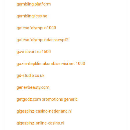
gambling platform
gambling/casino
gatesofolympus1000
gatesofolympusdanskespil2
gavrilovart.ru 1500
gaziantepklimakombiservisi.net 1003
gd-studio.co.uk
genevbeauty.com
getgodz.com promotions generic
gigaspinz-casino-nederland.nl
gigaspinz-online-casino.nl