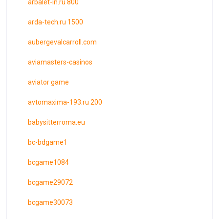
arbalet-in.ru 800
arda-tech.ru 1500
aubergevalcarroll.com
aviamasters-casinos
aviator game
avtomaxima-193.ru 200
babysitterroma.eu
bc-bdgame1
bcgame1084
bcgame29072
bcgame30073