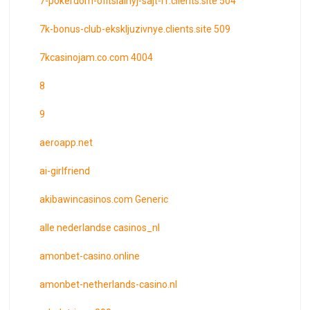
7-pokerdom-ofitsialnyj-sajt-rf.clients.site 504
7k-bonus-club-ekskljuzivnye.clients.site 509
7kcasinojam.co.com 4004
8
9
aeroapp.net
ai-girlfriend
akibawincasinos.com Generic
alle nederlandse casinos_nl
amonbet-casino.online
amonbet-netherlands-casino.nl