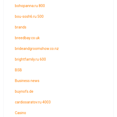
bohopanna.ru 800
bou-sosh6.ru 500
brands
breedbay.co.uk
brideandgroomshow.co.nz
brightfamily.ru 600
BSB
Business news
buynofs.de
cardiosaratov.ru 4003
Casino