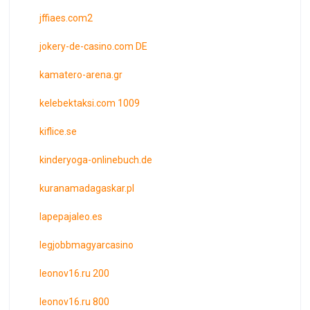
jffiaes.com2
jokery-de-casino.com DE
kamatero-arena.gr
kelebektaksi.com 1009
kiflice.se
kinderyoga-onlinebuch.de
kuranamadagaskar.pl
lapepajaleo.es
legjobbmagyarcasino
leonov16.ru 200
leonov16.ru 800