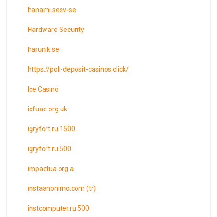
hanami.sesv-se
Hardware Security
harunik.se
https://poli-deposit-casinos.click/
Ice Casino
icfuae.org.uk
igryfort.ru 1500
igryfort.ru 500
impactua.org a
instaanonimo.com (tr)
instcomputer.ru 500