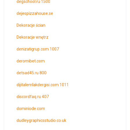
degschool.ru 1500
dejespizzahouse.se
Dekoracje ścian
Dekoracje wnętrz
denizatigrup.com 1007
deromibet.com
detsad45.ru 800
dijitalemlakdergisi.com 1011
discordfaq.ru 407
dominiode.com
dudleygraphicsstudio.co.uk