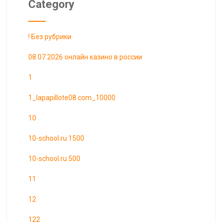
Category
! Без рубрики
08.07.2026 онлайн казино в россии
1
1_lapapillote08.com_10000
10
10-school.ru 1500
10-school.ru 500
11
12
122