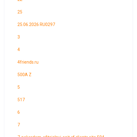
25
25.06.2026 RU0297
3
4
4friends.ru
500A Z
5
517
6
7